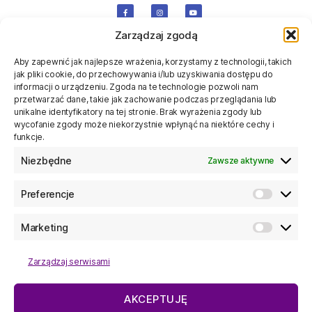
Zarządzaj zgodą
Aby zapewnić jak najlepsze wrażenia, korzystamy z technologii, takich
jak pliki cookie, do przechowywania i/lub uzyskiwania dostępu do
informacji o urządzeniu. Zgoda na te technologie pozwoli nam
przetwarzać dane, takie jak zachowanie podczas przeglądania lub
unikalne identyfikatory na tej stronie. Brak wyrażenia zgody lub
wycofanie zgody może niekorzystnie wpłynąć na niektóre cechy i
funkcje.
Niezbędne
Zawsze aktywne
Regulaminy
Preferencje
Regulamin Centrum Rozrywki
Regulamin Toru Ninja
Klauzule informacyjne
Marketing
Regulamin promocji "Piątek 13go" dla
karnetu na 10 wejść
Zarządzaj serwisami
Kontakt
Family Benefits S.A.
AKCEPTUJĘ
Al. Rzeczypospolitej 14 lok 2.7.2